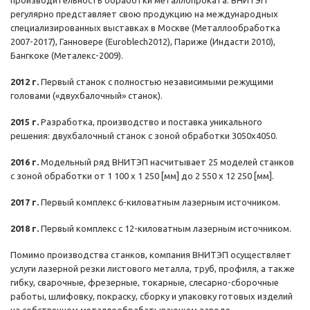
производительность обработки металлопроката. ВНИТЭП
регулярно представляет свою продукцию на международных
специализированных выставках в Москве (Металлообработка
2007-2017), Ганновере (Euroblech2012), Париже (Индасти 2010),
Бангкоке (Металекс-2009).
2012 г.
Первый станок с полностью независимыми режущими
головами («двухбалочный» станок).
2015 г.
Разработка, производство и поставка уникального
решения: двухбалочный станок с зоной обработки 3050х4050.
2016 г.
Модельный ряд ВНИТЭП насчитывает 25 моделей станков
с зоной обработки от 1 100 х 1 250 [мм] до 2 550 х 12 250 [мм].
2017 г.
Первый комплекс 6-киловатным лазерным источником.
2018 г.
Первый комплекс с 12-киловатным лазерным источником.
Помимо производства станков, компания ВНИТЭП осуществляет
услуги лазерной резки листового металла, труб, профиля, а также
гибку, сварочные, фрезерные, токарные, слесарно-сборочные
работы, шлифовку, покраску, сборку и упаковку готовых изделий