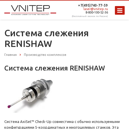
+7(495)740-77-59
laser@vnitep.ru
8-800-100-52-36
(бесплатный звонок по России)
Система слежения
RENISHAW
Главная
Производство комплексов
Система слежения RENISHAW
Система AxiSet™ Check-Up совместима с обычно используемыми
конфигурациями 5-координатных и многоцелевых станков. Эта